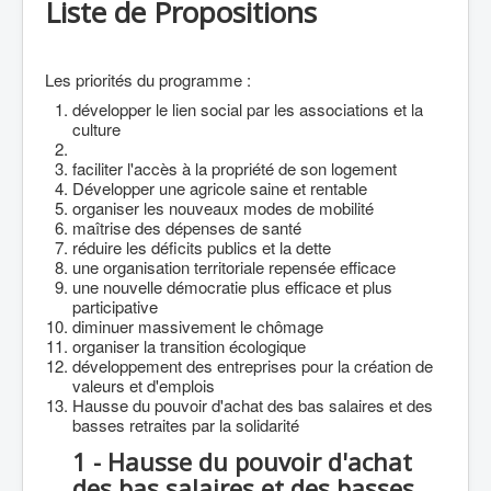
Liste de Propositions
Agriculture
Culture Loisirs
Les priorités du programme :
Retraite
développer le lien social par les associations et la
Démocratie
culture
Europe
faciliter l'accès à la propriété de son logement
Développer une agricole saine et rentable
Collectivités
organiser les nouveaux modes de mobilité
maîtrise des dépenses de santé
Communes
réduire les déficits publics et la dette
une organisation territoriale repensée efficace
Gilets jaunes
une nouvelle démocratie plus efficace et plus
participative
Coronavirus
diminuer massivement le chômage
organiser la transition écologique
Contact
développement des entreprises pour la création de
valeurs et d'emplois
Hausse du pouvoir d'achat des bas salaires et des
basses retraites par la solidarité
1 - Hausse du pouvoir d'achat
des bas salaires et des basses