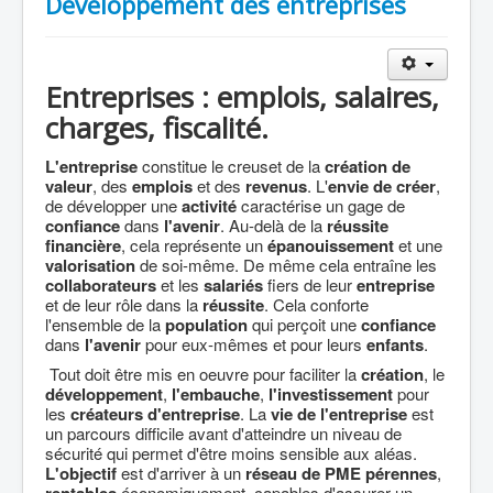
Développement des entreprises
Entreprises : emplois, salaires,
charges, fiscalité.
L'entreprise
constitue le creuset de la
création de
valeur
, des
emplois
et des
revenus
. L'
envie de créer
,
de développer une
activité
caractérise un gage de
confiance
dans
l'avenir
. Au-delà de la
réussite
financière
, cela représente un
épanouissement
et une
valorisation
de soi-même. De même cela entraîne les
collaborateurs
et les
salariés
fiers de leur
entreprise
et de leur rôle dans la
réussite
. Cela conforte
l'ensemble de la
population
qui perçoit une
confiance
dans
l'avenir
pour eux-mêmes et pour leurs
enfants
.
Tout doit être mis en oeuvre pour faciliter la
création
, le
développement
,
l'embauche
,
l'investissement
pour
les
créateurs d'entreprise
. La
vie de l'entreprise
est
un parcours difficile avant d'atteindre un niveau de
sécurité qui permet d'être moins sensible aux aléas.
L'objectif
est d'arriver à un
réseau de PME
pérennes
,
économiquement, capables d'assurer un