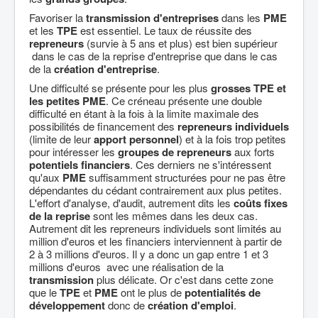
Favoriser la
transmission d'entreprises
dans les
PME
et les
TPE
est essentiel. Le taux de réussite des
repreneurs
(survie à 5 ans et plus) est bien supérieur
dans le cas de la reprise d'entreprise que dans le cas
de la
création d'entreprise
.
Une difficulté se présente pour les plus
grosses TPE et
les petites PME
. Ce créneau présente une double
difficulté en étant à la fois à la limite maximale des
possibilités de financement des
repreneurs individuels
(limite de leur
apport personnel
) et à la fois trop petites
pour intéresser les
groupes de repreneurs
aux forts
potentiels financiers
. Ces derniers ne s'intéressent
qu'aux
PME
suffisamment structurées pour ne pas être
dépendantes du cédant contrairement aux plus petites.
L'effort d'analyse, d'audit, autrement dits les
coûts fixes
de la reprise
sont les mêmes dans les deux cas.
Autrement dit les repreneurs individuels sont limités au
million d'euros et les financiers interviennent à partir de
2 à 3 millions d'euros. Il y a donc un gap entre 1 et 3
millions d'euros avec une réalisation de la
transmission
plus délicate. Or c'est dans cette zone
que le
TPE
et
PME
ont le plus de
potentialités de
développement
donc de
création d'emploi
.