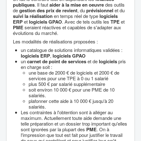
publiques
. Il faut
aider à la mise en oeuvre
des outils
de
gestion des prix de revient
, du
prévisionnel
et du
suivi la réalisation
en temps réel de type
logiciels
ERP
et
logiciels GPAO
. Avec de tels outils les
TPE
et
PME
seraient réactives et capables de s'adapter aux
évolutions du marché.
Les modalités de réalisations proposées :
un catalogue de solutions informatiques validées :
logiciels ERP
,
logiciels GPAO
un
carnet de point de services
et de
logiciels
pris
en charge soit :
une base de 2000 € de logiciels et 2000 € de
services pour une TPE à 0 ou 1 salarié
plus 500 € par salarié supplémentaire
soit environ 10 000 € pour une PME de 10
salariés.
plafonner cette aide à 10 000 € jusqu'à 20
salariés.
Les contraintes à l'obtention sont à alléger au
maximum. Actuellement toute aide demande une
telle préparation et un dossier trop important qu'elles
sont ignorées par la plupart des
PME
. On à
l'impression que tout est fait pour justifier le travail
de ceux qui contrôlent et pour justifier leur coût.