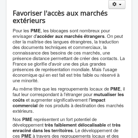
Agriculture
Favoriser l'accès aux marchés
Culture Loisirs
extérieurs
Retraite
Pour les
PME
, les blocages sont nombreux pour
Démocratie
envisager d'
accéder aux marchés étrangers
. On peut
citer la maîtrise des langues étrangères, la traduction
Europe
des documents techniques et commerciaux, la
connaissance des besoins de ces marchés, une
Collectivités
présence distance permettant de créer des contacts. La
France se glorifie d'avoir une des plus grandes
Communes
présences de représentation mondiale. Mais l'usage
économique qui en est fait est très faible ou réservé à
Gilets jaunes
une minorité.
Coronavirus
Au même titre que les regroupements locaux de
PME
, il
faut leur correspondant à l'étranger pour
mutualiser les
Contact
coûts
et augmenter significativement l
'impact
commercial
de nos produits à destination des marchés
extérieurs.
Nos
PME
représentent un fort potentiel de
développement
très faiblement délocalisable
et
très
enraciné dans les territoires
. Le développement de
ces
PME
à travers des regroupements locaux et des