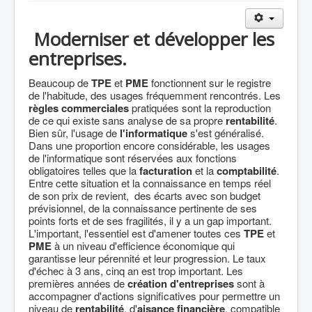
Moderniser et développer les
entreprises.
Beaucoup de
TPE
et
PME
fonctionnent sur le registre
de l'habitude, des usages fréquemment rencontrés. Les
règles commerciales
pratiquées sont la reproduction
de ce qui existe sans analyse de sa propre
rentabilité
.
Bien sûr, l'usage de
l'informatique
s'est généralisé.
Dans une proportion encore considérable, les usages
de l'informatique sont réservées aux fonctions
obligatoires telles que la
facturation
et la
comptabilité
.
Entre cette situation et la connaissance en temps réel
de son prix de revient, des écarts avec son budget
prévisionnel, de la connaissance pertinente de ses
points forts et de ses fragilités, il y a un gap important.
L'important, l'essentiel est d'amener toutes ces
TPE
et
PME
à un niveau d'efficience économique qui
garantisse leur pérennité et leur progression. Le taux
d'échec à 3 ans, cinq an est trop important. Les
premières années de
création d'entreprises
sont à
accompagner d'actions significatives pour permettre un
niveau de
rentabilité
, d'
aisance financière
, compatible