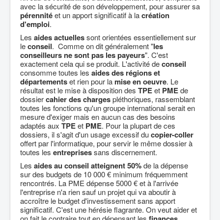
avec la sécurité de son développement, pour assurer sa
pérennité
et un apport significatif à la
création
d'emploi
.
Les
aides actuelles
sont orientées essentiellement sur
le
conseil
. Comme on dit généralement "
les
conseilleurs ne sont pas les payeurs
". C'est
exactement cela qui se produit. L'activité de
conseil
consomme toutes les
aides des régions et
départements
et rien pour la
mise en oeuvre
. Le
résultat est le mise à disposition des
TPE
et
PME
de
dossier
cahier des charges
pléthoriques, rassemblant
toutes les fonctions qu'un groupe international serait en
mesure d'exiger mais en aucun cas des besoins
adaptés aux
TPE
et
PME
. Pour la plupart de ces
dossiers, il s'agit d'un usage excessif du
copier-coller
offert par l'informatique, pour servir le même dossier à
toutes les
entreprises
sans discernement.
Les
aides au conseil atteignent 50%
de la dépense
sur des budgets de 10 000 € minimum fréquemment
rencontrés. La PME dépense 5000 € et à l'arrivée
l'entreprise n'a rien sauf un projet qui va aboutir à
accroître le budget d'investissement sans apport
significatif. C'est une hérésie flagrante. On veut aider et
on fait le contraire tout en dépensant les
finances