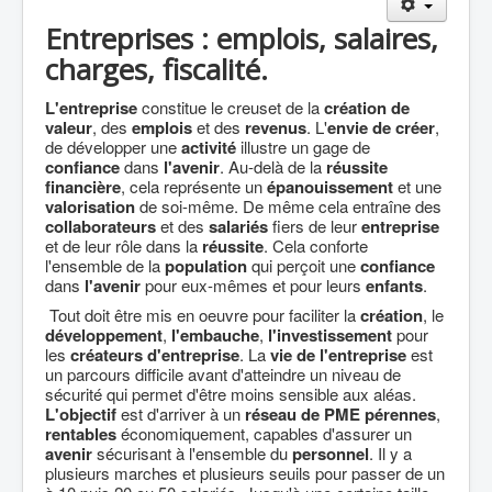
Agriculture
Entreprises : emplois, salaires,
Culture Loisirs
charges, fiscalité.
Retraite
L'entreprise
constitue le creuset de la
création de
valeur
, des
emplois
et des
revenus
. L'
envie de créer
,
Démocratie
de développer une
activité
illustre un gage de
Europe
confiance
dans
l'avenir
. Au-delà de la
réussite
financière
, cela représente un
épanouissement
et une
Collectivités
valorisation
de soi-même. De même cela entraîne des
collaborateurs
et des
salariés
fiers de leur
entreprise
Communes
et de leur rôle dans la
réussite
. Cela conforte
l'ensemble de la
population
qui perçoit une
confiance
Gilets jaunes
dans
l'avenir
pour eux-mêmes et pour leurs
enfants
.
Coronavirus
Tout doit être mis en oeuvre pour faciliter la
création
, le
développement
,
l'embauche
,
l'investissement
pour
Contact
les
créateurs d'entreprise
. La
vie de l'entreprise
est
un parcours difficile avant d'atteindre un niveau de
sécurité qui permet d'être moins sensible aux aléas.
L'objectif
est d'arriver à un
réseau de PME
pérennes
,
rentables
économiquement, capables d'assurer un
avenir
sécurisant à l'ensemble du
personnel
. Il y a
plusieurs marches et plusieurs seuils pour passer de un