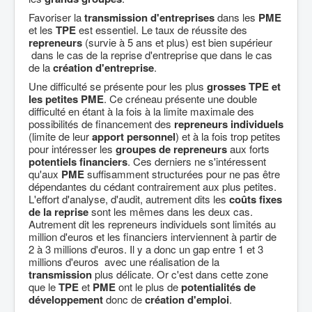
Favoriser la
transmission d'entreprises
dans les
PME
et les
TPE
est essentiel. Le taux de réussite des
repreneurs
(survie à 5 ans et plus) est bien supérieur
dans le cas de la reprise d'entreprise que dans le cas
de la
création d'entreprise
.
Une difficulté se présente pour les plus
grosses TPE et
les petites PME
. Ce créneau présente une double
difficulté en étant à la fois à la limite maximale des
possibilités de financement des
repreneurs individuels
(limite de leur
apport personnel
) et à la fois trop petites
pour intéresser les
groupes de repreneurs
aux forts
potentiels financiers
. Ces derniers ne s'intéressent
qu'aux
PME
suffisamment structurées pour ne pas être
dépendantes du cédant contrairement aux plus petites.
L'effort d'analyse, d'audit, autrement dits les
coûts fixes
de la reprise
sont les mêmes dans les deux cas.
Autrement dit les repreneurs individuels sont limités au
million d'euros et les financiers interviennent à partir de
2 à 3 millions d'euros. Il y a donc un gap entre 1 et 3
millions d'euros avec une réalisation de la
transmission
plus délicate. Or c'est dans cette zone
que le
TPE
et
PME
ont le plus de
potentialités de
développement
donc de
création d'emploi
.