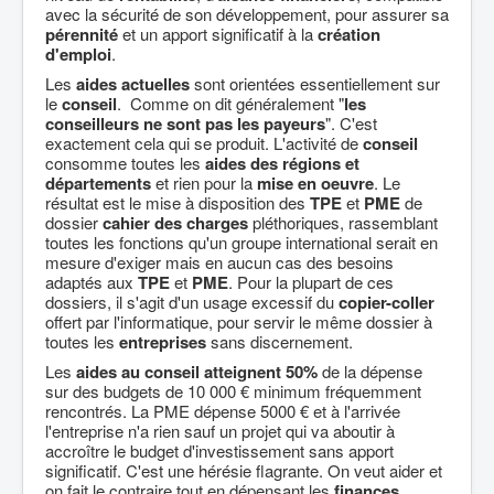
avec la sécurité de son développement, pour assurer sa
pérennité
et un apport significatif à la
création
d'emploi
.
Les
aides actuelles
sont orientées essentiellement sur
le
conseil
. Comme on dit généralement "
les
conseilleurs ne sont pas les payeurs
". C'est
exactement cela qui se produit. L'activité de
conseil
consomme toutes les
aides des régions et
départements
et rien pour la
mise en oeuvre
. Le
résultat est le mise à disposition des
TPE
et
PME
de
dossier
cahier des charges
pléthoriques, rassemblant
toutes les fonctions qu'un groupe international serait en
mesure d'exiger mais en aucun cas des besoins
adaptés aux
TPE
et
PME
. Pour la plupart de ces
dossiers, il s'agit d'un usage excessif du
copier-coller
offert par l'informatique, pour servir le même dossier à
toutes les
entreprises
sans discernement.
Les
aides au conseil atteignent 50%
de la dépense
sur des budgets de 10 000 € minimum fréquemment
rencontrés. La PME dépense 5000 € et à l'arrivée
l'entreprise n'a rien sauf un projet qui va aboutir à
accroître le budget d'investissement sans apport
significatif. C'est une hérésie flagrante. On veut aider et
on fait le contraire tout en dépensant les
finances