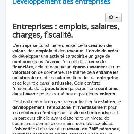
Développement des entreprises
Entreprises : emplois, salaires,
charges, fiscalité.
L'entreprise
constitue le creuset de la
création de
valeur
, des
emplois
et des
revenus
. L'
envie de créer
,
de développer une
activité
caractérise un gage de
confiance
dans
l'avenir
. Au-delà de la
réussite
financière
, cela représente un
épanouissement
et une
valorisation
de soi-même. De même cela entraîne les
collaborateurs
et les
salariés
fiers de leur
entreprise
et de leur rôle dans la
réussite
. Cela conforte
l'ensemble de la
population
qui perçoit une
confiance
dans
l'avenir
pour eux-mêmes et pour leurs
enfants
.
Tout doit être mis en oeuvre pour faciliter la
création
, le
développement
,
l'embauche
,
l'investissement
pour
les
créateurs d'entreprise
. La
vie de l'entreprise
est
un parcours difficile avant d'atteindre un niveau de
sécurité qui permet d'être moins sensible aux aléas.
L'objectif
est d'arriver à un
réseau de PME
pérennes
,
économiquement, capables d'assurer un