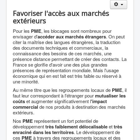
Agriculture
Favoriser l'accès aux marchés
Culture Loisirs
extérieurs
Retraite
Pour les
PME
, les blocages sont nombreux pour
Démocratie
envisager d'
accéder aux marchés étrangers
. On peut
citer la maîtrise des langues étrangères, la traduction
Europe
des documents techniques et commerciaux, la
connaissance des besoins de ces marchés, une
Collectivités
présence distance permettant de créer des contacts. La
France se glorifie d'avoir une des plus grandes
Communes
présences de représentation mondiale. Mais l'usage
économique qui en est fait est très faible ou réservé à
Gilets jaunes
une minorité.
Coronavirus
Au même titre que les regroupements locaux de
PME
, il
faut leur correspondant à l'étranger pour
mutualiser les
Contact
coûts
et augmenter significativement l
'impact
commercial
de nos produits à destination des marchés
extérieurs.
Nos
PME
représentent un fort potentiel de
développement
très faiblement délocalisable
et
très
enraciné dans les territoires
. Le développement de
ces
PME
à travers des regroupements locaux et des