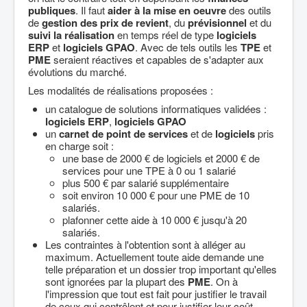
publiques
. Il faut
aider à la mise en oeuvre
des outils
de
gestion des prix de revient
, du
prévisionnel
et du
suivi la réalisation
en temps réel de type
logiciels
ERP
et
logiciels GPAO
. Avec de tels outils les
TPE
et
PME
seraient réactives et capables de s'adapter aux
évolutions du marché.
Les modalités de réalisations proposées :
un catalogue de solutions informatiques validées :
logiciels ERP
,
logiciels GPAO
un
carnet de point de services
et de
logiciels
pris
en charge soit :
une base de 2000 € de logiciels et 2000 € de
services pour une TPE à 0 ou 1 salarié
plus 500 € par salarié supplémentaire
soit environ 10 000 € pour une PME de 10
salariés.
plafonner cette aide à 10 000 € jusqu'à 20
salariés.
Les contraintes à l'obtention sont à alléger au
maximum. Actuellement toute aide demande une
telle préparation et un dossier trop important qu'elles
sont ignorées par la plupart des
PME
. On à
l'impression que tout est fait pour justifier le travail
de ceux qui contrôlent et pour justifier leur coût.