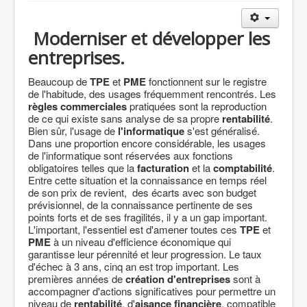
Moderniser et développer les
entreprises.
Beaucoup de
TPE
et
PME
fonctionnent sur le registre
de l'habitude, des usages fréquemment rencontrés. Les
règles commerciales
pratiquées sont la reproduction
de ce qui existe sans analyse de sa propre
rentabilité
.
Bien sûr, l'usage de
l'informatique
s'est généralisé.
Dans une proportion encore considérable, les usages
de l'informatique sont réservées aux fonctions
obligatoires telles que la
facturation
et la
comptabilité
.
Entre cette situation et la connaissance en temps réel
de son prix de revient, des écarts avec son budget
prévisionnel, de la connaissance pertinente de ses
points forts et de ses fragilités, il y a un gap important.
L'important, l'essentiel est d'amener toutes ces
TPE
et
PME
à un niveau d'efficience économique qui
garantisse leur pérennité et leur progression. Le taux
d'échec à 3 ans, cinq an est trop important. Les
premières années de
création d'entreprises
sont à
accompagner d'actions significatives pour permettre un
niveau de
rentabilité
, d'
aisance financière
, compatible