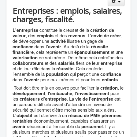
Agriculture
Entreprises : emplois, salaires,
Culture Loisirs
charges, fiscalité.
Retraite
L'entreprise
constitue le creuset de la
création de
valeur
, des
emplois
et des
revenus
. L'
envie de créer
,
Démocratie
de développer une
activité
illustre un gage de
Europe
confiance
dans
l'avenir
. Au-delà de la
réussite
financière
, cela représente un
épanouissement
et une
Collectivités
valorisation
de soi-même. De même cela entraîne des
collaborateurs
et des
salariés
fiers de leur
entreprise
Communes
et de leur rôle dans la
réussite
. Cela conforte
l'ensemble de la
population
qui perçoit une
confiance
Gilets jaunes
dans
l'avenir
pour eux-mêmes et pour leurs
enfants
.
Coronavirus
Tout doit être mis en oeuvre pour faciliter la
création
, le
développement
,
l'embauche
,
l'investissement
pour
Contact
les
créateurs d'entreprise
. La
vie de l'entreprise
est
un parcours difficile avant d'atteindre un niveau de
sécurité qui permet d'être moins sensible aux aléas.
L'objectif
est d'arriver à un
réseau de PME
pérennes
,
rentables
économiquement, capables d'assurer un
avenir
sécurisant à l'ensemble du
personnel
. Il y a
plusieurs marches et plusieurs seuils pour passer de un